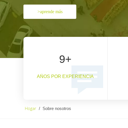
>aprende más
9
+
AÑOS POR EXPERIENCIA
Hogar
/
Sobre nosotros