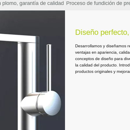
n plomo, garantía de calidad
Proceso de fundición de pre
demanda
Materiales sin plomo, garantía de cal
Proceso de fundición de precisión de
Tratamiento superficial especial
Diseño perfecto,
Mientras buscamos productos con diseños únicos y funciones co
El proceso de producción es muy exigente. Después de la inyecció
El grifo está hecho de acero inoxidable de alta calidad. La superfic
Desarrollamos y diseñamos re
atención a si los productos son saludables para el cuerpo. En com
cera, el molde de arena de cápsula, el secado y moldeado del mol
cortes, poros, cristalina y brillante, limpia, brillante y duradera.
ventajas en apariencia, cali
comunes, nuestros grifos seleccionan materiales de acero inoxidab
curado y moldeado del producto, el acabado preliminar y otros p
conceptos de diseño para div
inofensivos para el cuerpo humano y todo está orientado a las pe
fino tiene como objetivo producir un producto perfecto.
la calidad del producto. Intr
productos originales y mejora