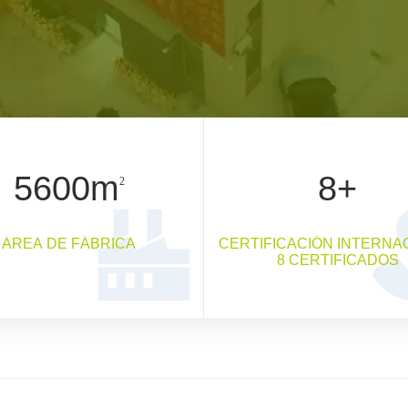
5
600m
8
+
2
ÁREA DE FÁBRICA
CERTIFICACIÓN INTERNA
8 CERTIFICADOS