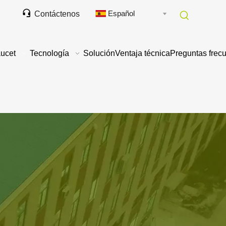

Español
Contáctenos
ucet
Tecnología
Solución
Ventaja técnica
Preguntas frec