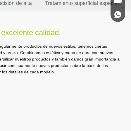
qioio@y
cisión de alta
Tratamiento superficial especial
+86-180
idad.
 alta exigencia
 excelente calidad.
mpletas, prestamos más
n de cera, la reparación de
ie es lisa y no tiene rebabas,
gularmente productos de nuevos estilos, tenemos ciertas
paración con los grifos
de de arena, el curado, el
dad y precio. Combinamos estética y mano de obra con nuevos
le de alta calidad, que son
asos, cada proceso complejo y
ersificar nuestros productos y también damos gran importancia a
rsonas.
oducir continuamente nuevos productos sobre la base de los
r los detalles de cada modelo.