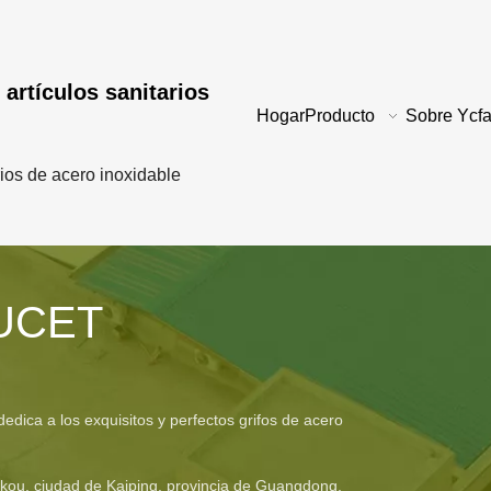
 artículos sanitarios
Hogar
Producto
Sobre Ycfa
rios de acero inoxidable
UCET
dica a los exquisitos y perfectos grifos de acero
kou, ciudad de Kaiping, provincia de Guangdong,