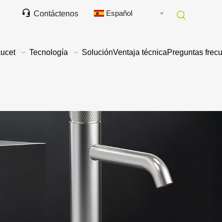

Español
Contáctenos
ucet
Tecnología
Solución
Ventaja técnica
Preguntas frec