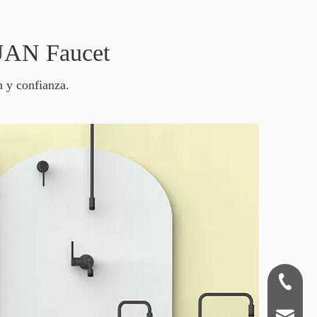
HUAN Faucet
n y confianza.
+86-180