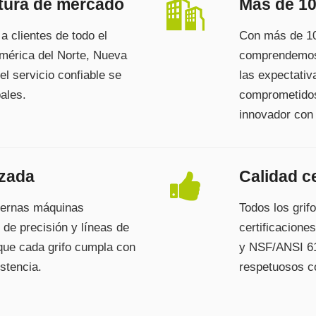
rtura de mercado
Más de 10
a clientes de todo el
Con más de 10
mérica del Norte, Nueva
comprendemos 
el servicio confiable se
las expectati
ales.
comprometidos
innovador con 
nzada
Calidad ce
dernas máquinas
Todos los grif
de precisión y líneas de
certificacion
 que cada grifo cumpla con
y NSF/ANSI 61
stencia.
respetuosos c