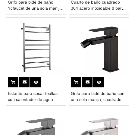
Grifo para bidé de baño
Cuarto de baño cuadrado
Ycfaucet de una sola manija
304 acero inoxidable 8 barra
negro pistola de acero
calentador de agua caliente
inoxidable 304
toalla Drys Rack
Estante para secar toallas
Grifo para bidé de baño con
con calentador de agua
una sola manija, cuadrado,
caliente de 8 barras de acero
negro mate, de acero
inoxidable 304 para baño
inoxidable 304