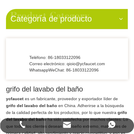
Categoría de producto
Teléfono: 86-18033122096
Correo electrónico: qioio@ycfaucet.com
WhatsappWeChat: 86-18033122096
grifo del lavabo del baño
ycfaucet
es un fabricante, proveedor y exportador líder de
grifo del lavabo del baño
en China. Adherirse a la búsqueda
de la calidad perfecta de los productos, por lo que nuestra
grifo
del lavabo del baño
ha sido satisfecha por muchos clientes. Lo
qioio@ycfaucet.com
+86-180 3312 2096
+86-18033122096
que todos los clientes desean es diseño extremo, materiales de
primera calidad, alto rendimiento y precio competitivo, y eso es