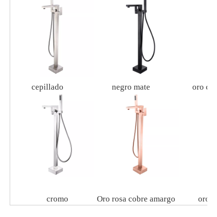
cepillado
negro mate
oro cepi
cromo
Oro rosa cobre amargo
oro ro