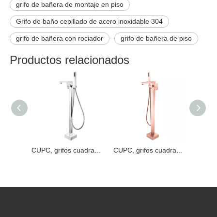
grifo de bañera de montaje en piso
Grifo de baño cepillado de acero inoxidable 304
grifo de bañera con rociador
grifo de bañera de piso
Productos relacionados
CUPC-grifos cuadrados de alta calidad para bañera, de acero inoxidable 304, Oro pulido, multifuncional, para suelo de baño, ducha, independiente
CUPC, grifos cuadrados de alta calidad para bañera, de acero inoxidable 304, cromados, multifuncionales, para suelo de baño, ducha, independiente
CUPC, grifos cuadrados de alta calidad 304 de acero inoxidable, cobre, oro rosa, multifuncional, para suelo de baño, ducha, bañera independiente