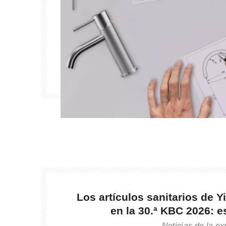
Los artículos sanitarios de 
en la 30.ª KBC 2026: 
artículos sanitarios de acero
Noticias de la ex