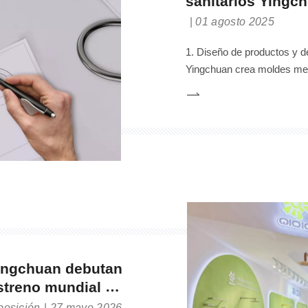
sanitarios Yingc
01 agosto 2025
1. Diseño de productos y d
Yingchuan crea moldes medi
tecnología de fundición de 
clave para garantizar la ca
Yingchuan debutan
estreno mundial de
 inoxidable, stand
posición
27 mayo 2026