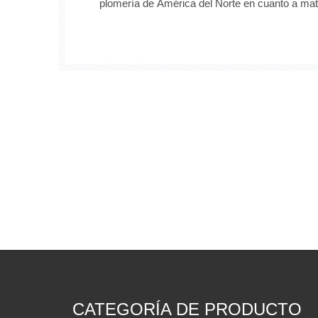
plomería de América del Norte en cuanto a mat
y rendimiento de flujo. Para aplicaciones 
acero inoxidable 316L, incluidas configuracion
orificios, ofrecen una resistencia superior a la
CATEGORÍA DE PRODUCTO