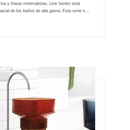
isa y líneas minimalistas, Line Series está
pacial de los baños de alta gama. Esta serie no
ión de productos, sino más bien una expresión
a precisión y la longevidad.