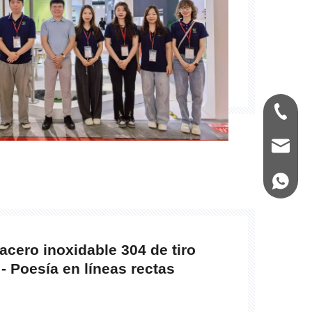
+86-180
qioio@y
+86-180
acero inoxidable 304 de tiro
 - Poesía en líneas rectas