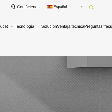

Español
Contáctenos
ucet
Tecnología
Solución
Ventaja técnica
Preguntas frec