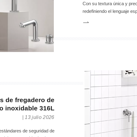
Con su textura única y prec
redefiniendo el lenguaje es
es simplemente una colecc
filosófica sobre la pureza, l
s de fregadero de
o inoxidable 316L
13 julio 2026
estándares de seguridad de