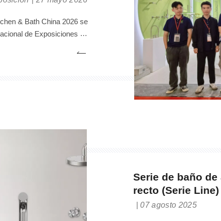
W2B37
itchen & Bath China 2026 se
nacional de Exposiciones de
huan Sanitary Ware exhibirá
 en el stand W2B37 e invita
ros a visitar e intercambiar
ideas.
Serie de baño de 
recto (Serie Line)
07 agosto 2025