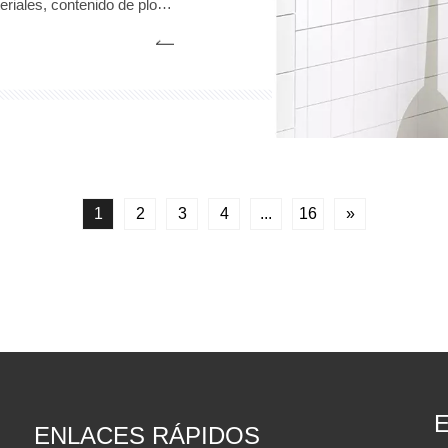
eriales, contenido de plomo
de fregadero, los modelos de
es de válvula de bola y de 2
 corrosión, una vida útil más
larga y agua más limpia.
1
2
3
4
...
16
»
ENLACES RÁPIDOS